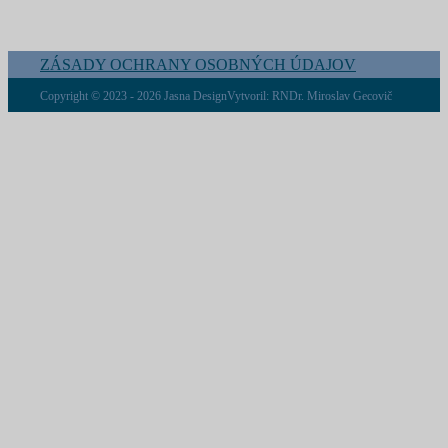
ZÁSADY OCHRANY OSOBNÝCH ÚDAJOV
Copyright © 2023 - 2026 Jasna Design
Vytvoril: RNDr. Miroslav Gecovič