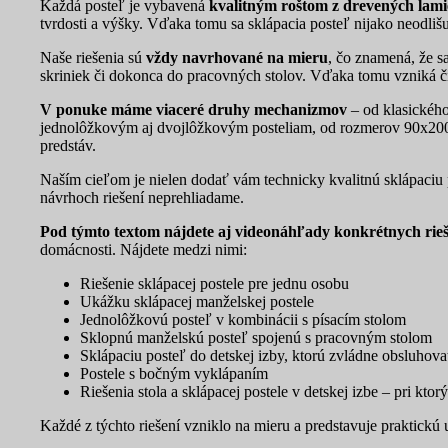
Každá posteľ je vybavená
kvalitným roštom z drevených lami
tvrdosti a výšky. Vďaka tomu sa sklápacia posteľ nijako neodlišu
Naše riešenia sú
vždy navrhované na mieru
, čo znamená, že s
skriniek či dokonca do pracovných stolov. Vďaka tomu vzniká či
V ponuke máme viaceré druhy mechanizmov
– od klasického
jednolôžkovým aj dvojlôžkovým posteliam, od rozmerov 90x200 
predstáv.
Naším cieľom je nielen dodať vám technicky kvalitnú sklápaciu po
návrhoch riešení neprehliadame.
Pod týmto textom nájdete aj videonáhľady konkrétnych rieš
domácnosti. Nájdete medzi nimi:
Riešenie sklápacej postele pre jednu osobu
Ukážku sklápacej manželskej postele
Jednolôžkovú posteľ v kombinácii s písacím stolom
Sklopnú manželskú posteľ spojenú s pracovným stolom
Sklápaciu posteľ do detskej izby, ktorú zvládne obsluhova
Postele s bočným vyklápaním
Riešenia stola a sklápacej postele v detskej izbe – pri kto
Každé z týchto riešení vzniklo na mieru a predstavuje praktickú 