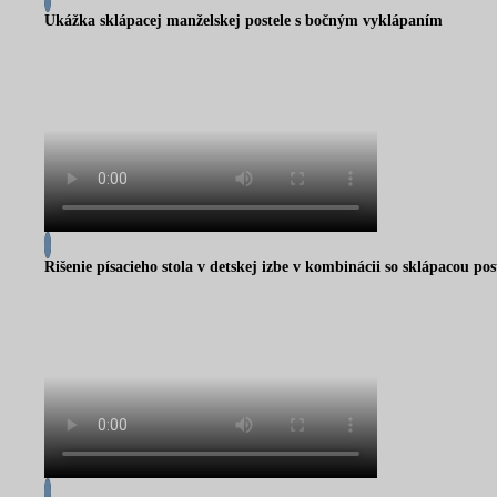
Ukážka sklápacej manželskej postele s bočným vyklápaním
Rišenie písacieho stola v detskej izbe v kombinácii so sklápacou po