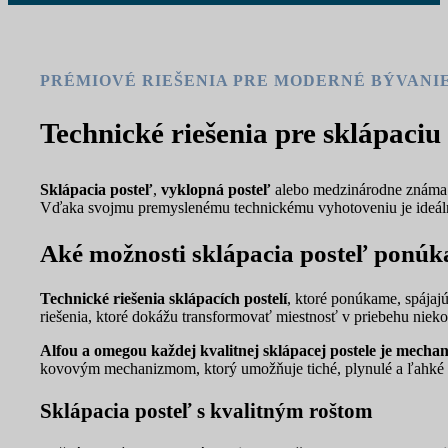
PRÉMIOVÉ RIEŠENIA PRE MODERNÉ BÝVANI
Technické riešenia pre sklápaciu
Sklápacia posteľ
,
vyklopná posteľ
alebo medzinárodne znám
Vďaka svojmu premyslenému technickému vyhotoveniu je ideálna d
Aké možnosti sklápacia posteľ ponúk
Technické riešenia sklápacích postelí
, ktoré ponúkame, spájaj
riešenia, ktoré dokážu transformovať miestnosť v priebehu niek
Alfou a omegou každej kvalitnej sklápacej postele je mecha
kovovým mechanizmom, ktorý umožňuje tiché, plynulé a ľahké vyk
Sklápacia posteľ s kvalitným roštom